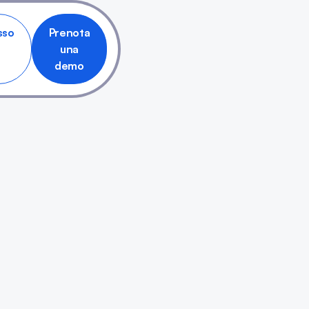
sso
Prenota
una
demo