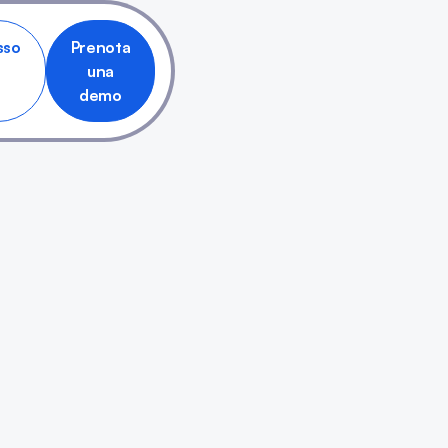
sso
Prenota
una
demo