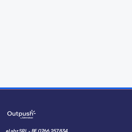
Articolo di
Gabriela Noro
eLabz SRL - BE.0766.257.834